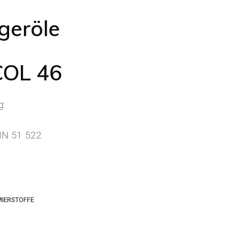
geröle
COL 46
g:
IN 51 522
MIERSTOFFE