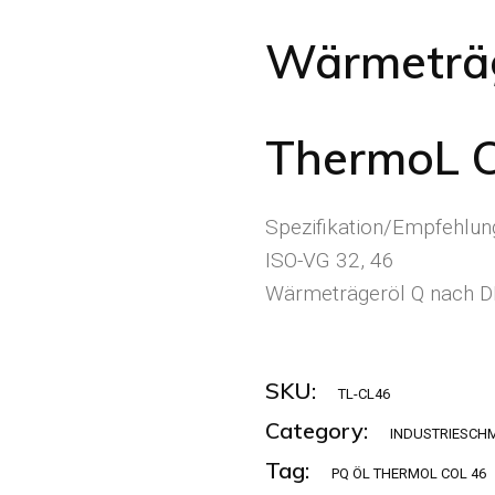
Wärmeträ
ThermoL 
Spezifikation/Empfehlun
ISO-VG 32, 46
Wärmeträgeröl Q nach D
SKU:
TL-CL46
Category:
INDUSTRIESCH
Tag:
PQ ÖL THERMOL COL 46