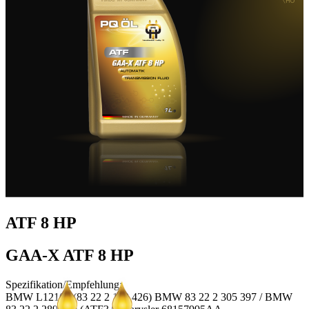
ATF 8 HP
GAA-X ATF 8 HP
Spezifikation/Empfehlung:
BMW L12108 (83 22 2 152 426) BMW 83 22 2 305 397 / BMW