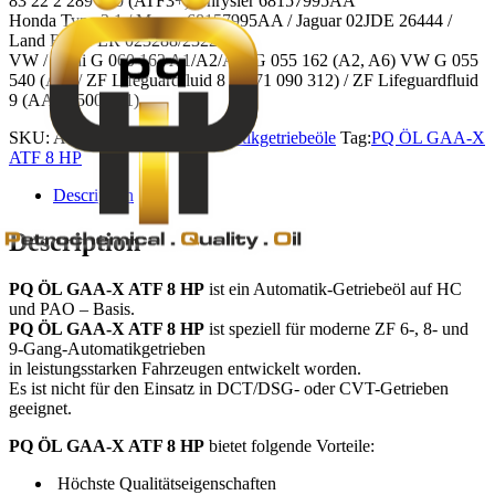
83 22 2 289 720 (ATF3+) Chrysler 68157995AA
Honda Type 3.1 / Mopar 68157995AA / Jaguar 02JDE 26444 /
Land Rover LR 023288/232289
VW / Audi G 060 162 A1/A2/A6, G 055 162 (A2, A6) VW G 055
540 (A2) / ZF Lifeguardfluid 8 (S671 090 312) / ZF Lifeguardfluid
9 (AA01.500.001)
SKU:
AF-8HP
Category:
Automatikgetriebeöle
Tag:
PQ ÖL GAA-X
ATF 8 HP
Description
Description
PQ ÖL GAA-X ATF 8 HP
ist ein Automatik-Getriebeöl auf HC
und PAO – Basis.
PQ ÖL GAA-X ATF 8 HP
ist speziell für moderne ZF 6-, 8- und
9-Gang-Automatikgetrieben
in leistungsstarken Fahrzeugen entwickelt worden.
Es ist nicht für den Einsatz in DCT/DSG- oder CVT-Getrieben
geeignet.
PQ ÖL GAA-X ATF 8 HP
bietet folgende Vorteile:
Höchste Qualitätseigenschaften