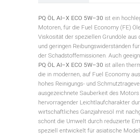
PQ ÖL AI
–
X ECO 5
W
–
30
ist ein hochl
Motoren, für die Fuel Economy (FE) Öle
Viskosität der speziellen Grundöle aus
und geringen Reibungswiderständen für
der Schadstoffemissionen. Auch geeigne
PQ ÖL AI
–
X ECO 5
W
–
30
ist allen th
die in modernen, auf Fuel Economy au
hohes Reinigungs- und Schmutztrageve
ausgezeichnete Sauberkeit des Motors
hervorragender Leichtlaufcharakter du
wirtschaftliches Ganzjahresöl mit nach
schont die Umwelt durch reduzierte Em
speziell entwickelt für asiatische Mo