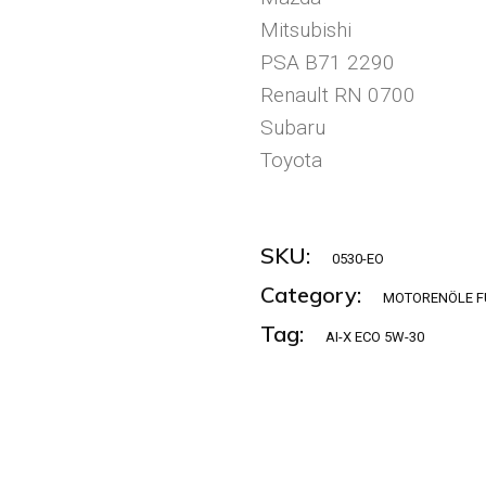
Mitsubishi
PSA B71 2290
Renault RN 0700
Subaru
Toyota
SKU:
0530-EO
Category:
MOTORENÖLE F
Tag:
AI-X ECO 5W-30