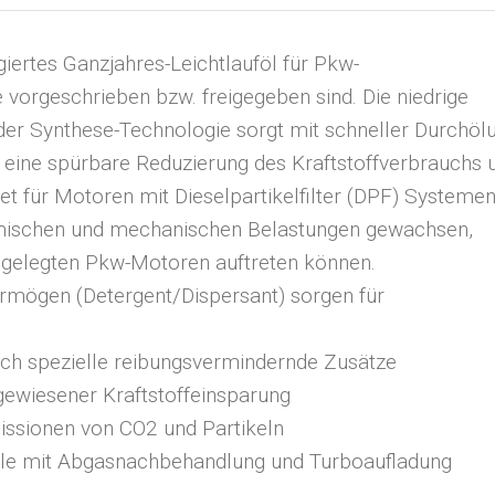
egiertes Ganzjahres-Leichtlauföl für Pkw-
 vorgeschrieben bzw. freigegeben sind. Die niedrige
 der Synthese-Technologie sorgt mit schneller Durchöl
 eine spürbare Reduzierung des Kraftstoffverbrauchs 
t für Motoren mit Dieselpartikelfilter (DPF) Systemen
ermischen und mechanischen Belastungen gewachsen,
sgelegten Pkw-Motoren auftreten können.
rmögen (Detergent/Dispersant) sorgen für
rch spezielle reibungsvermindernde Zusätze
gewiesener Kraftstoffeinsparung
issionen von CO
2
und Partikeln
delle mit Abgasnachbehandlung und Turboaufladung