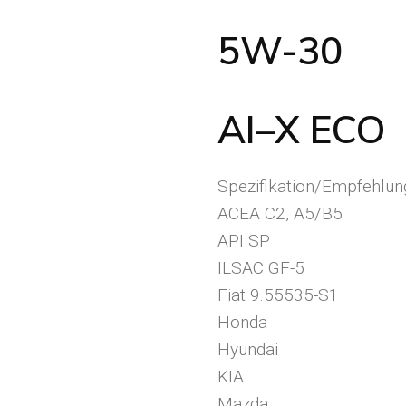
5W-30
AI
–
X ECO
Spezifikation/Empfehlun
ACEA C2, A5/B5
API SP
ILSAC GF-5
Fiat 9.55535-S1
Honda
Hyundai
KIA
Mazda