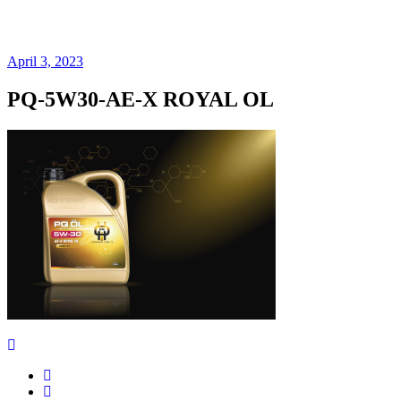
PQ-5W30-AE-X
ROYAL OL
April 3, 2023
PQ-5W30-AE-X ROYAL OL