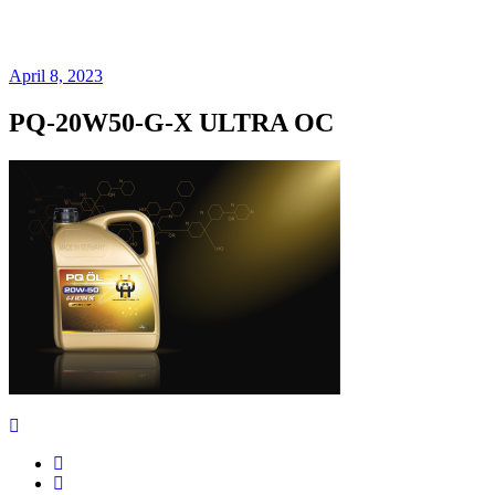
PQ-20W50-G-X
ULTRA OC
April 8, 2023
PQ-20W50-G-X ULTRA OC